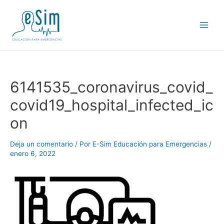
Ir
al
contenido
Main
Men
6141535_coronavirus_covid_
covid19_hospital_infected_ic
on
Deja un comentario
/ Por
E-Sim Educación para Emergencias
/
enero 6, 2022