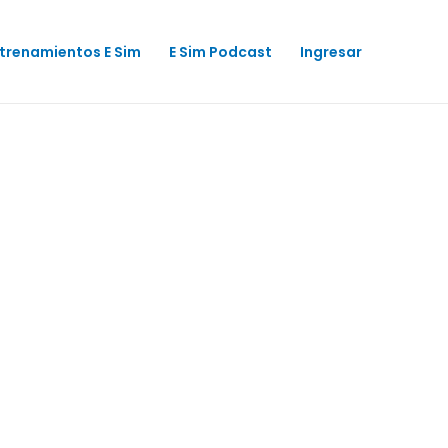
trenamientos E Sim
E Sim Podcast
Ingresar