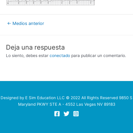
Navegación
←
Medios anterior
de
entradas
Deja una respuesta
Lo siento, debes estar
conectado
para publicar un comentario.
Designed by E Sim Education LLC © 2022 All Rights Reserved 9850 S
Maryland PKWY STE A - 4552 Las Vegas NV 89183