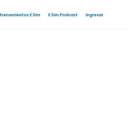
trenamientos E Sim
E Sim Podcast
Ingresar