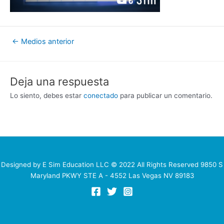
Navegación
←
Medios anterior
de
entradas
Deja una respuesta
Lo siento, debes estar
conectado
para publicar un comentario.
Designed by E Sim Education LLC © 2022 All Rights Reserved 9850 S
Maryland PKWY STE A - 4552 Las Vegas NV 89183