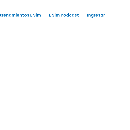
trenamientos E Sim
E Sim Podcast
Ingresar