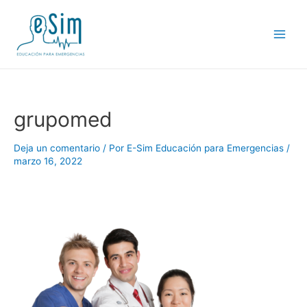
Ir
al
contenido
Main
Men
grupomed
Deja un comentario
/ Por
E-Sim Educación para Emergencias
/
marzo 16, 2022