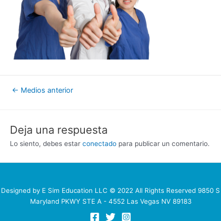
Navegación
←
Medios anterior
de
entradas
Deja una respuesta
Lo siento, debes estar
conectado
para publicar un comentario.
Designed by E Sim Education LLC © 2022 All Rights Reserved 9850 S
Maryland PKWY STE A - 4552 Las Vegas NV 89183