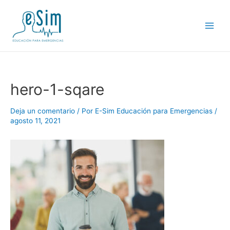
Ir
al
contenido
Main
Men
hero-1-sqare
Deja un comentario
/ Por
E-Sim Educación para Emergencias
/
agosto 11, 2021