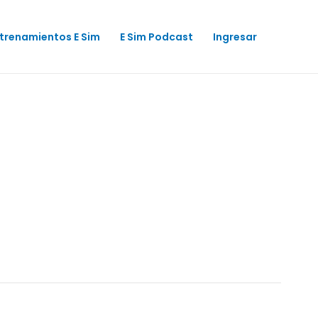
trenamientos E Sim
E Sim Podcast
Ingresar